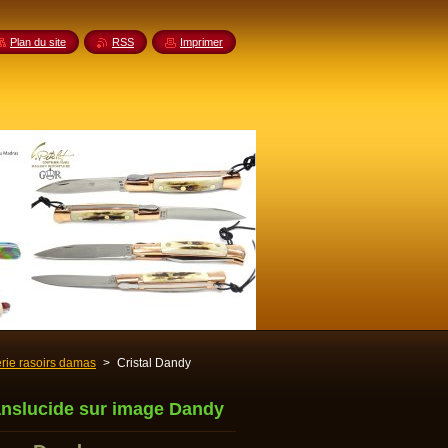
Plan du site
RSS
Imprimer
rie rasoirs damas
>
Cristal Dandy
ranslucide sur image Dandy