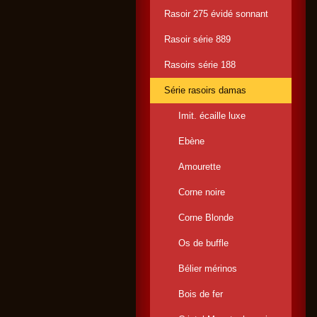
Rasoir 275 évidé sonnant
Rasoir série 889
Rasoirs série 188
Série rasoirs damas
Imit. écaille luxe
Ebène
Amourette
Corne noire
Corne Blonde
Os de buffle
Bélier mérinos
Bois de fer