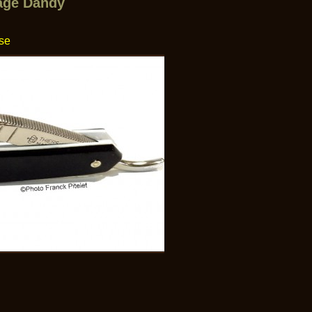
mage Dandy
sse