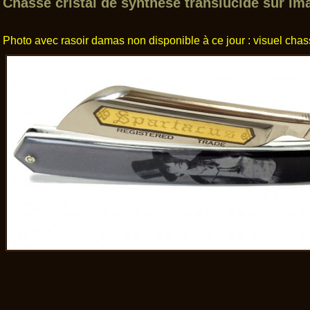
Chasse cristal de synthèse translucide sur i
Photo avec rasoir damas non disponible à ce jour : visuel cha