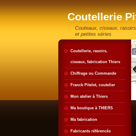
Coutellerie Pi
artisan coute
Couteaux, ciseaux, rasoirs
et petites séries
Coutellerie, rasoirs,
ciseaux, fabrication Thiers
Chiffrage ou Commande
Franck Pitelet, coutelier
Mon atelier à Thiers
Ma boutique à THIERS
Ma fabrication
Fabricants référencés