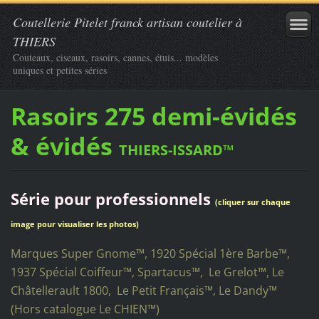
Coutellerie Pitelet franck artisan coutelier à
THIERS
Couteaux, ciseaux, rasoirs, cannes, étuis... modèles
uniques et petites séries
Rasoirs 275 demi-évidés
& évidés
THIERS-ISSARD™
Série pour professionnels
(cliquer sur chaque
image pour visualiser les photos)
Marques Super Gnome™, 1920 Spécial 1ère Barbe™,
1937 Spécial Coiffeur™, Spartacus™, Le Grelot™, Le
Châtellerault 1800, Le Petit Français™, Le Dandy™
(Hors catalogue Le CHIEN
™
)