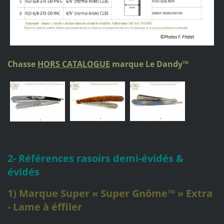
Chasse
HORS CATALOGUE
marque Le Dandy
™
2- Références rasoirs demi-évidés &
évidés
1) Marque Super « Super Gnôme™ » Extra
- Lame à éffiler