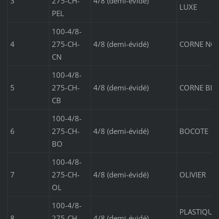
3
275-CH-
4/8 (demi-évidé)
LUXE
PEL
100-4/8-
4
275-CH-
4/8 (demi-évidé)
CORNE NOI
CN
100-4/8-
5
275-CH-
4/8 (demi-évidé)
CORNE BL
CB
100-4/8-
6
275-CH-
4/8 (demi-évidé)
BOCOTE
BO
100-4/8-
7
275-CH-
4/8 (demi-évidé)
OLIVIER
OL
100-4/8-
PLASTIQUE
8
275-CH-
4/8 (demi-évidé)