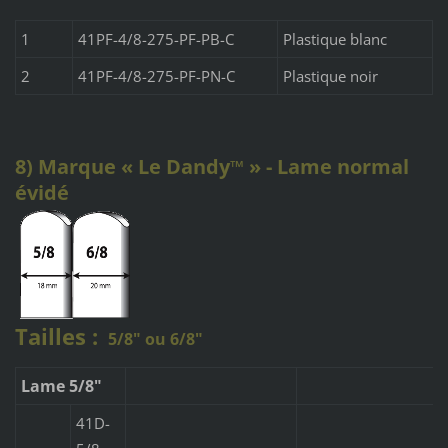
1
41PF-4/8-275-PF-PB-C
Plastique blanc
2
41PF-4/8-275-PF-PN-C
Plastique noir
8) Marque « Le Dandy
» - Lame normal
™
évidé
Tailles :
5/8" ou 6/8"
Lame 5/8"
41D-