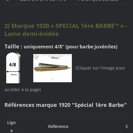
2) Marque 1920 « SPECIAL 1ère BARBE™ » -
Lame demi-évidée
Taille :
uniquement 4/8'' (pour barbe juvéniles)
(Cliquer sur l'image pour
accéder à la page)
Références marque 1920 "Spécial 1ère Barbe"
Lign
Référence
Cha
e