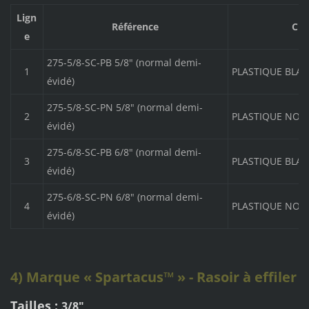
Lign
Référence
Cha
e
275-5/8-SC-PB 5/8" (normal demi-
1
PLASTIQUE BLA
évidé)
275-5/8-SC-PN 5/8" (normal demi-
2
PLASTIQUE NOIR
évidé)
275-6/8-SC-PB 6/8" (normal demi-
3
PLASTIQUE BLA
évidé)
275-6/8-SC-PN 6/8" (normal demi-
4
PLASTIQUE NOIR
évidé)
4) Marque « Spartacus™ » - Rasoir à effiler
Tailles :
3/8"