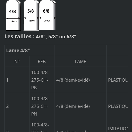
Les tailles :
4/8", 5/8" ou 6/8"
Lame 4/8"
N°
REF.
LAME
100-4/8-
1
275-CH-
4/8 (demi-évidé)
PLASTIQUE
PB
100-4/8-
2
275-CH-
4/8 (demi-évidé)
PLASTIQUE
PN
100-4/8-
IMITATION 