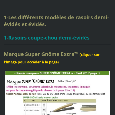
1-Les différents modèles de rasoirs demi-
évidés et évidés.
1-Rasoirs coupe-chou demi-évidés
Marque
Super Gnôme Extra
™
(cliquer sur
l'image pour accéder à la page)