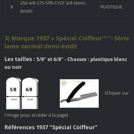
250-4/8-275-SPB-CYGT 4/8 (demi-
8
PLASTIQUE
évidé)
3) Marque 1937
« Spécial Coiffeur™
"
- Série
lame normal demi-évidé
Les tailles :
5/8" et 6/8"
- Chasses : plastique blanc
ou noir
(Cliquer sur
l'image pour accéder à la page)
Références 1937 "Spécial Coiffeur"