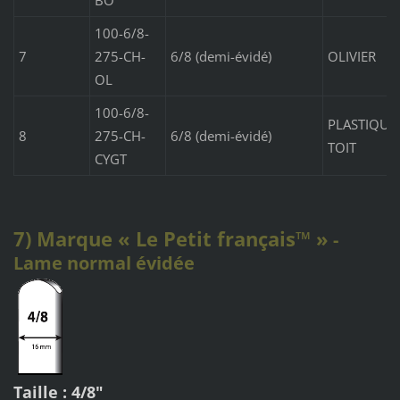
BO
100-6/8-
7
275-CH-
6/8 (demi-évidé)
OLIVIER
OL
100-6/8-
PLASTIQUE
8
275-CH-
6/8 (demi-évidé)
TOIT
CYGT
7) Marque « Le Petit français
™
»
-
Lame normal évidée
Taille :
4/8"