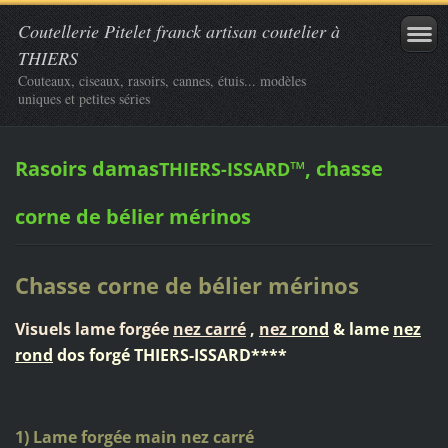
Coutellerie Pitelet franck artisan coutelier à
THIERS
Couteaux, ciseaux, rasoirs, cannes, étuis... modèles
uniques et petites séries
Rasoirs damas
™, chasse
THIERS-ISSARD
corne de bélier mérinos
Chasse corne de bélier mérinos
Visuels lame forgée
nez carré
,
nez
rond
& lame
nez
rond
dos forgé THIERS-ISSARD****
1) Lame forgée main nez carré