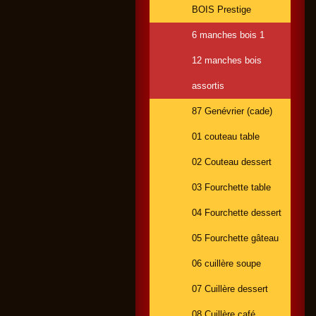
BOIS Prestige
6 manches bois 1
12 manches bois
assortis
87 Genévrier (cade)
01 couteau table
02 Couteau dessert
03 Fourchette table
04 Fourchette dessert
05 Fourchette gâteau
06 cuillère soupe
07 Cuillère dessert
08 Cuillère café