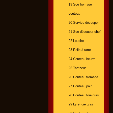
19 Sce fromage
couteau
20 Service découper
21 Sce découper chef
22 Louche
23 Pelle à tarte
24 Couteau beurre
25 Tartineur
26 Couteau fromage
27 Couteau pain
28 Couteau foie gras
29 Lyre foie gras