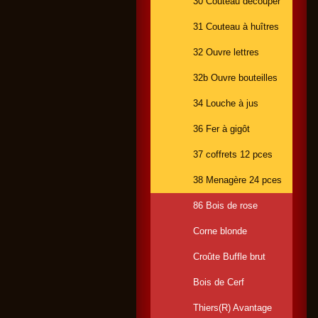
30 Couteau découper
31 Couteau à huîtres
32 Ouvre lettres
32b Ouvre bouteilles
34 Louche à jus
36 Fer à gigôt
37 coffrets 12 pces
38 Menagère 24 pces
86 Bois de rose
Corne blonde
Croûte Buffle brut
Bois de Cerf
Thiers(R) Avantage