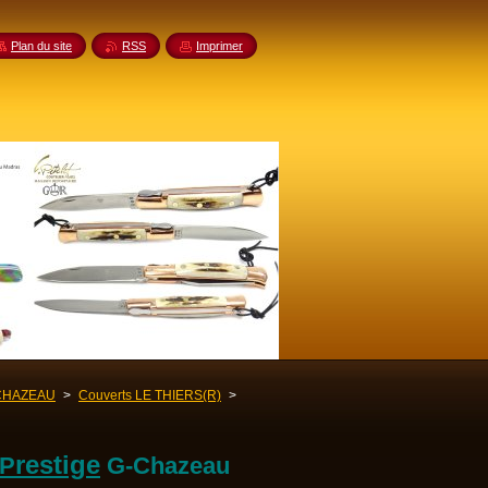
Plan du site
RSS
Imprimer
CHAZEAU
>
Couverts LE THIERS(R)
>
restige
P
G-Chazeau