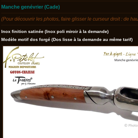
Manche genévrier (Cade)
(Pour découvrir les photos, faire glisser le curseur droit : de ha
I
nox
finition
satinée (Inox poli miroir à la demande)
Modèle
motif dos forgé
(Dos lisse à la demande au même tarif)