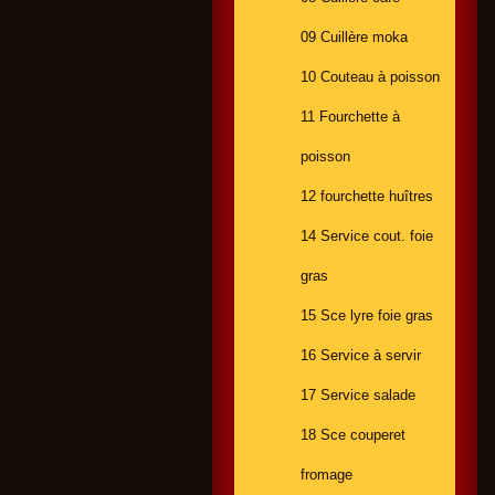
09 Cuillère moka
10 Couteau à poisson
11 Fourchette à
poisson
12 fourchette huîtres
14 Service cout. foie
gras
15 Sce lyre foie gras
16 Service à servir
17 Service salade
18 Sce couperet
fromage