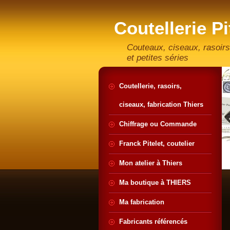
Coutellerie Pi
artisan coute
Couteaux, ciseaux, rasoirs
et petites séries
Coutellerie, rasoirs,
ciseaux, fabrication Thiers
Chiffrage ou Commande
Franck Pitelet, coutelier
Mon atelier à Thiers
Ma boutique à THIERS
Ma fabrication
Fabricants référencés