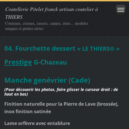
Coutellerie Pitelet franck artisan coutelier à
THIERS
Couteaux, ciseaux, rasoirs, cannes, étuis... modèles
uniques et petites séries
04. Fourchette dessert
« LE THIERS®
»
restige
P
G-Chazeau
Manche genévrier (Cade)
(Pour découvrir les photos, faire glisser le curseur droit : de
haut en bas)
Finition naturelle pour la Pierre de Lave
(brossée)
,
inox finition satinée
Lame orfèvre avec entablure