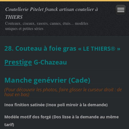
Coutellerie Pitelet franck artisan coutelier à
THIERS
Couteaux, ciseaux, rasoirs, cannes, étuis... modèles
uniques et petites séries
28. Couteau à foie gras
« LE THIERS®
»
restige
P
G-Chazeau
Manche genévrier (Cade)
(Pour découvrir les photos, faire glisser le curseur droit : de
haut en bas)
I
nox
finition
satinée (Inox poli miroir à la demande)
Modèle
motif dos forgé
(Dos lisse à la demande au même
tarif)