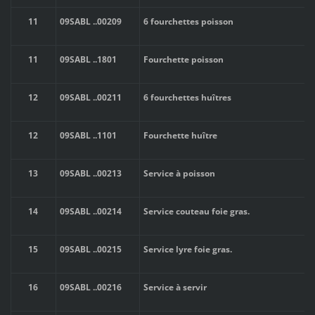
11
09SABL
..
00209
6 fourchettes poisson
11
09SABL
..
1801
Fourchette poisson
12
09SABL
..
00211
6 fourchettes huîtres
12
09SABL
..
1101
Fourchette huître
13
09SABL
..
00213
Service à poisson
14
09SABL
..
00214
Service couteau foie gras.
15
09SABL
..
00215
Service lyre foie gras.
16
09SABL
..
00216
Service à servir