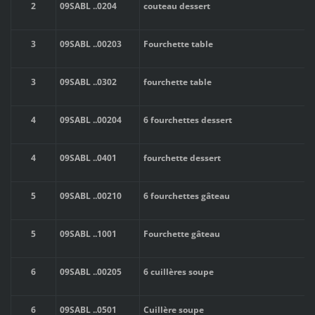
2
09SABL
..
0204
couteau dessert
3
09SABL
..
00203
Fourchette table
3
09SABL
..
0302
fourchette table
4
09SABL
..
00204
6 fourchettes dessert
4
09SABL
..
0401
fourchette dessert
5
09SABL
..
00210
6 fourchettes gâteau
5
09SABL
..
1001
Fourchette gâteau
6
09SABL
..
00205
6 cuillères soupe
6
09SABL
..
0501
Cuillère soupe