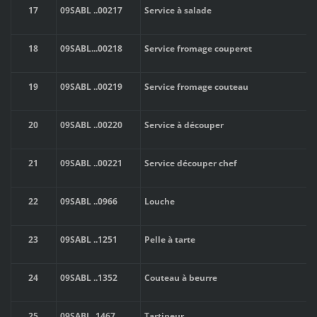
17
09SABL
..
00217
Service à salade
18
09SABL
..
.00218
Service fromage couperet
19
09SABL
..
00219
Service fromage couteau
20
09SABL
..
00220
Service à découper
21
09SABL
..
00221
Service découper chef
22
09SABL
..
0966
Louche
23
09SABL
..
1251
Pelle à tarte
24
09SABL
..
1352
Couteau à beurre
25
09SABL
..
1467
Tartineur