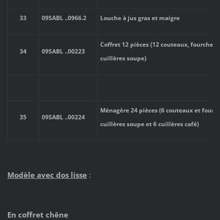
33
09SABL
..
0966.2
Louche à jus gras et maigre
Coffret 12 pièces (12 couteaux, fourchett
34
09SABL
..
00223
cuillères soupe)
Ménagère 24 pièces (6 couteaux et fourch
35
09SABL
..
00224
cuillères soupe et 6 cuillères café)
Modèle avec dos lisse
:
En coffret chêne