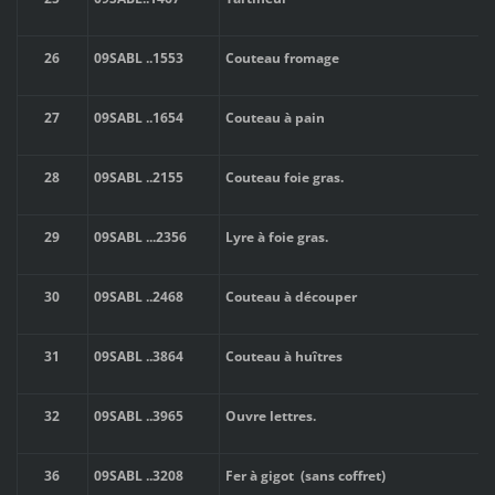
26
09SABL
..
1553
Couteau fromage
27
09SABL
..
1654
Couteau à pain
28
09SABL
..
2155
Couteau foie gras.
29
09SABL
..
.2356
Lyre à foie gras.
30
09SABL
..
2468
Couteau à découper
31
09SABL
..
3864
Couteau à huîtres
32
09SABL
..
3965
Ouvre lettres.
36
09SABL
..
3208
Fer à gigot (sans coffret)