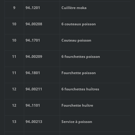
9
94..
1201
Cuillère moka
10
94..
00208
6 couteaux poisson
10
94..
1701
Couteau poisson
11
94..
00209
6 fourchettes poisson
11
94..
1801
Fourchette poisson
12
94..
00211
6 fourchettes huîtres
12
94..
1101
Fourchette huître
13
94..
00213
Service à poisson