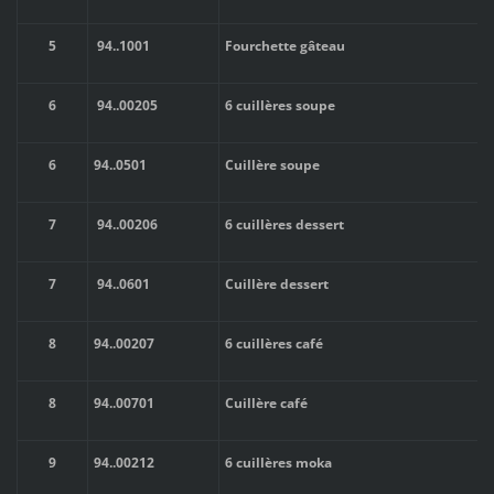
5
94..
1001
Fourchette gâteau
6
94..
00205
6 cuillères soupe
6
94..
0501
Cuillère soupe
7
94..
00206
6 cuillères dessert
7
94..
0601
Cuillère dessert
8
94..
00207
6 cuillères café
8
94..
00701
Cuillère café
9
94..
00212
6 cuillères moka