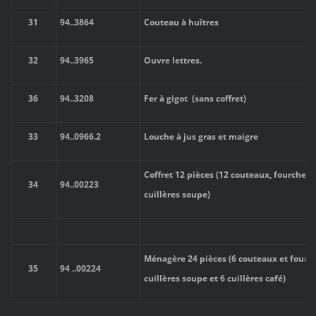
31
94
..
3864
Couteau à huîtres
32
94
..
3965
Ouvre lettres.
36
94
..
3208
Fer à gigot (sans coffret)
33
94
..
0966.2
Louche à jus gras et maigre
Coffret 12 pièces (12 couteaux, fourchett
34
94
..
00223
cuillères soupe)
Ménagère 24 pièces (6 couteaux et fourch
35
94
..
00224
cuillères soupe et 6 cuillères café)