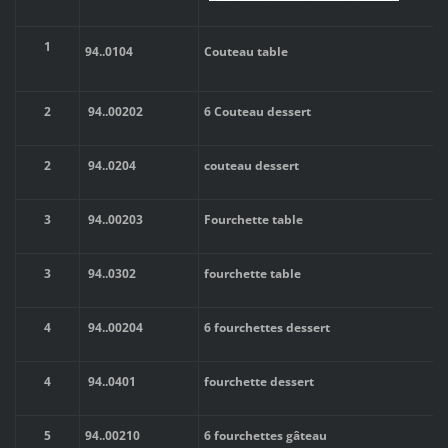
1
94..
0104
Couteau table
2
94..
00202
6 Couteau dessert
2
94..
0204
couteau dessert
3
94..
00203
Fourchette table
3
94..
0302
fourchette table
4
94..
00204
6 fourchettes dessert
4
94..
0401
fourchette dessert
5
94..
00210
6 fourchettes gâteau