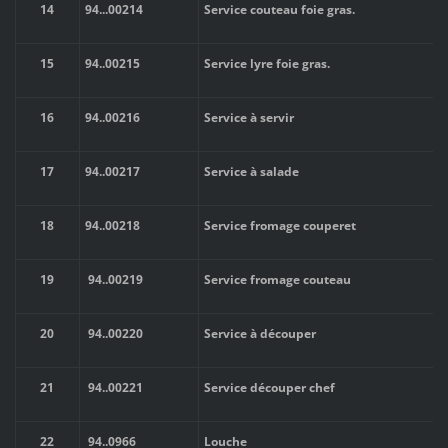
14
94..
.
00214
Service couteau foie gras.
15
94..
00215
Service lyre foie gras.
16
94..
00216
Service à servir
17
94..
00217
Service à salade
18
94
.
.00218
Service fromage couperet
19
94
..
00219
Service fromage couteau
20
94
..
00220
Service à découper
21
94
..
00221
Service découper chef
22
94
..
0966
Louche