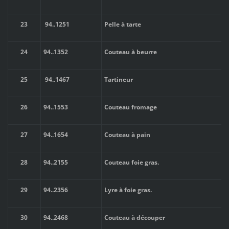
23
94
..
1251
Pelle à tarte
24
94
..
1352
Couteau à beurre
25
94
..
1467
Tartineur
26
94
..
1553
Couteau fromage
27
94
..
1654
Couteau à pain
28
94
..
2155
Couteau foie gras.
29
94
.
.2356
Lyre à foie gras.
30
94
..
2468
Couteau à découper