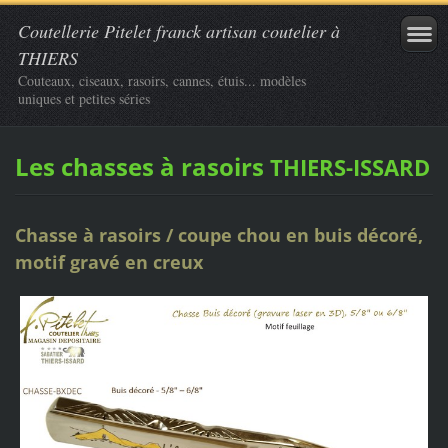
Coutellerie Pitelet franck artisan coutelier à
THIERS
Couteaux, ciseaux, rasoirs, cannes, étuis... modèles
uniques et petites séries
Les chasses à rasoirs
THIERS-ISSARD
Chasse à rasoirs / coupe chou en buis décoré,
motif gravé en creux