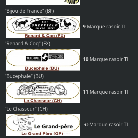
"Bijou de France" (BF)
9
Marque rasoir TI
"Renard & Coq" (FX)
10
Marque rasoir TI
"Bucephale" (BU)
11
Marque rasoir TI
"Le Chasseur" (CH)
Marque rasoir TI
12