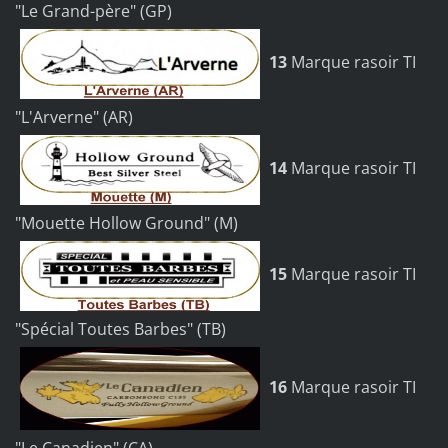
"Le Grand-père" (GP)
13
Marque rasoir TI
"L'Arverne" (AR)
14
Marque rasoir TI
"Mouette Hollow Ground" (M)
15
Marque rasoir TI
"Spécial Toutes Barbes" (TB)
16
Marque rasoir TI