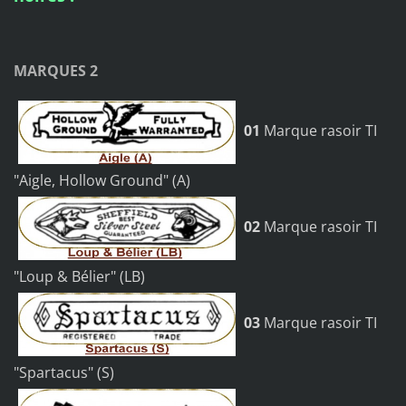
MARQUES 2
01
Marque rasoir TI
"Aigle, Hollow Ground" (A)
02
Marque rasoir TI
"Loup & Bélier" (LB)
03
Marque rasoir TI
"Spartacus" (S)