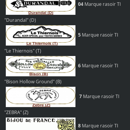
04
Marque rasoir TI
"Durandal" (D)
5
Marque rasoir TI
"Le Thiernois" (T)
6
Marque rasoir TI
"Bison Hollow Ground" (B)
7
Marque rasoir TI
"ZEBRA" (Z)
8
Marque rasoir TI