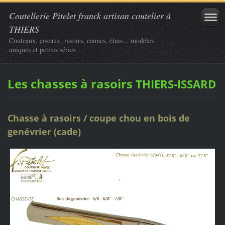
Coutellerie Pitelet franck artisan coutelier à
THIERS
Couteaux, ciseaux, rasoirs, cannes, étuis... modèles
uniques et petites séries
Les chasses à rasoirs
THIERS-ISSARD
Chasse à rasoirs / coupe chou en bois de
genévrier (cade)