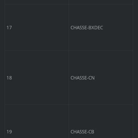
B
17
CHASSE-BXDEC
P
v
18
CHASSE-CN
P
v
19
CHASSE-CB