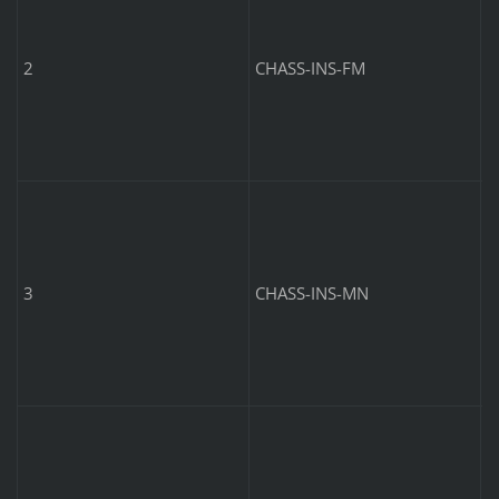
m
s
2
CHASS-INS-FM
C
m
s
3
CHASS-INS-MN
C
m
s