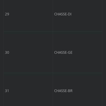
B
29
CHASSE-DI
B
6
30
CHASSE-GE
B
7
31
CHASSE-BR