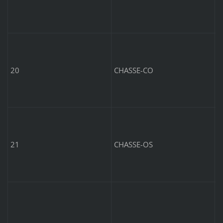
C
20
CHASSE-CO
O
7
21
CHASSE-OS
I
l