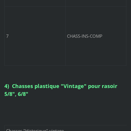
C
c
C
7
CHASS-INS-COMP
4) Chasses plastique "Vintage" pour rasoir
5/8", 6/8"
Chasses "Historique" vintage