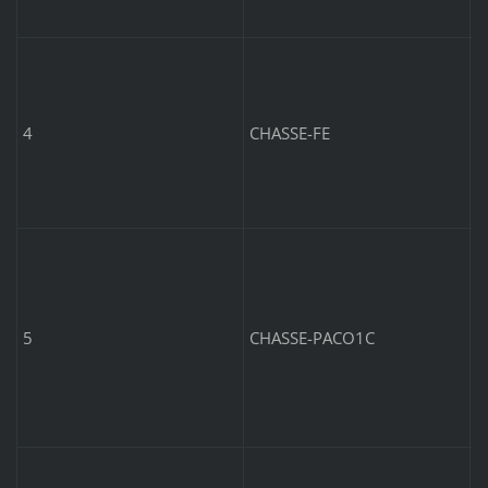
P
5
4
CHASSE-FE
P
c
6
5
CHASSE-PACO1C
P