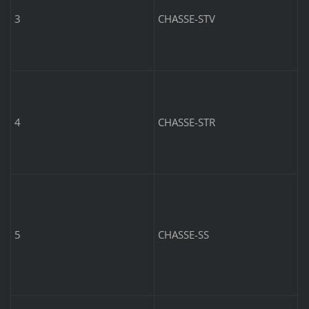
3
CHASSE-STV
S
7
4
CHASSE-STR
A
6
5
CHASSE-SS
E