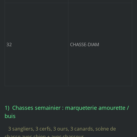
I
6
I
o
v
32
CHASSE-DIAM
b
p
s
3
c
1) Chasses semainier : marqueterie amourette /
buis
3 sangliers, 3 cerfs, 3 ours, 3 canards, scène de
chasse avec chien + avec chasseur