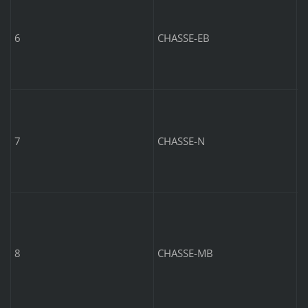
6
CHASSE-EB
N
7
CHASSE-N
M
5
8
CHASSE-MB