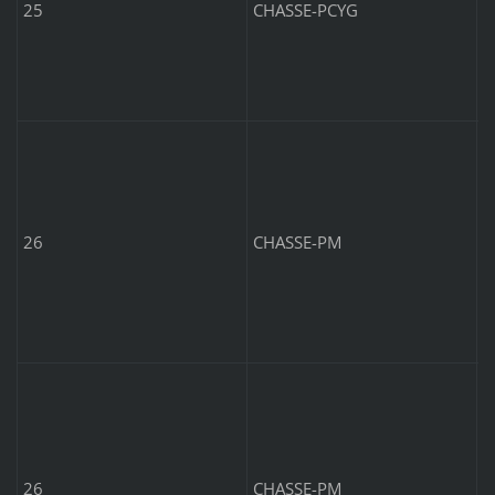
g
25
CHASSE-PCYG
P
5
I
o
26
CHASSE-PM
v
b
p
d
P
5
I
b
26
CHASSE-PM