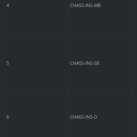
4
CHASS-INS-MB
C
p
5
CHASS-INS-SB
C
p
6
CHASS-INS-D