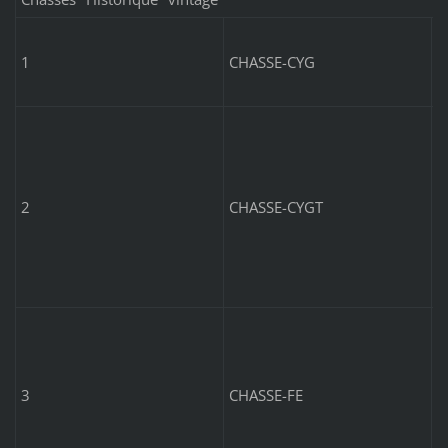
P
1
CHASSE-CYG
c
5
P
c
m
2
CHASSE-CYGT
P
f
3
CHASSE-FE