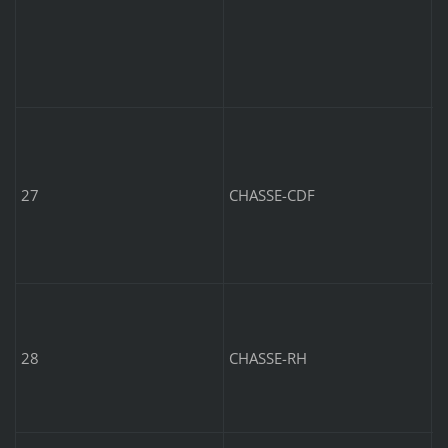
P
F
27
CHASSE-CDF
C
7
28
CHASSE-RH