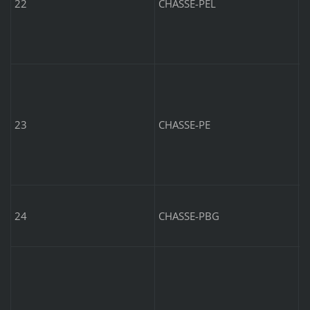
22
CHASSE-PEL
C
é
23
CHASSE-PE
P
24
CHASSE-PBG
c
r
P
5
I