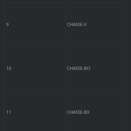
B
–
9
CHASSE-V
B
10
CHASSE-BO
B
11
CHASSE-BX