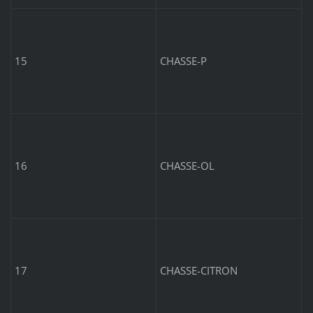
P
15
CHASSE-P
O
16
CHASSE-OL
C
17
CHASSE-CITRON