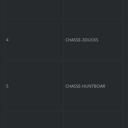
C
6
4
CHASSE-3DUCKS
C
a
5
CHASSE-HUNTBOAR
C
c