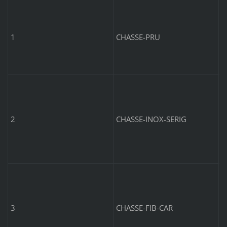
C
-
1
CHASSE-PRU
C
5
2
CHASSE-INOX-SERIG
C
5
3
CHASSE-FIB-CAR