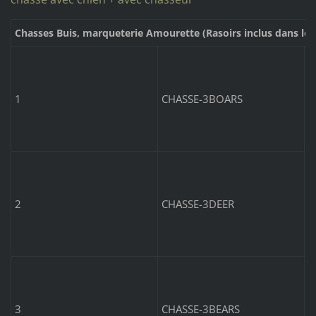
Chasses Buis, marqueterie Amourette (Rasoirs inclus dans le 
C
6
1
CHASSE-3BOARS
C
6
2
CHASSE-3DEER
C
6
3
CHASSE-3BEARS