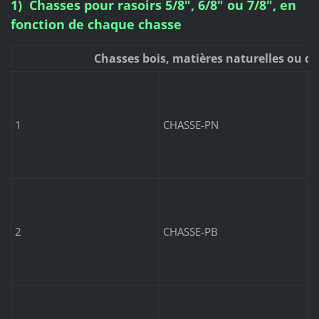
1) Chasses pour rasoirs 5/8", 6/8" ou 7/8", en
fonction de chaque chasse
Chasses bois, matières naturelles ou d
P
1
CHASSE-PN
P
2
CHASSE-PB
S
7