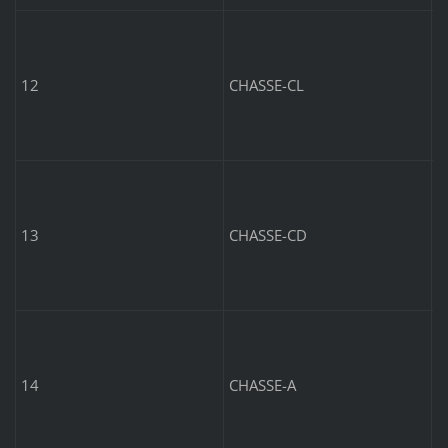
C
6
12
CHASSE-CL
C
13
CHASSE-CD
A
7
14
CHASSE-A