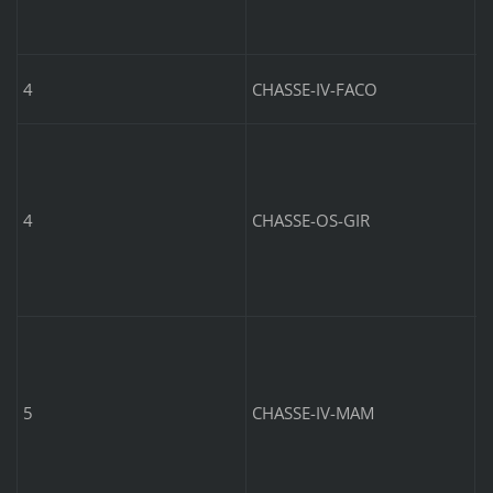
C
4
CHASSE-IV-FACO
6
C
6
4
CHASSE-OS-GIR
C
m
5
CHASSE-IV-MAM