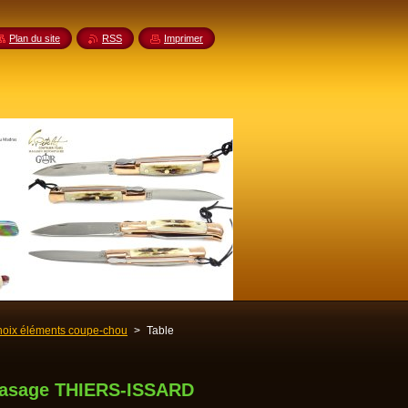
Plan du site
RSS
Imprimer
oix éléments coupe-chou
>
Table
 rasage THIERS-ISSARD