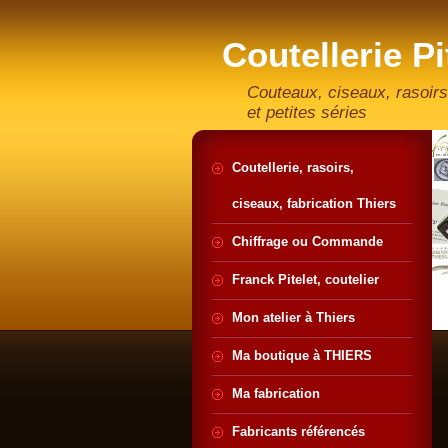
Coutellerie Pi
artisan coute
Couteaux, ciseaux, rasoirs
et petites séries
Coutellerie, rasoirs,
ciseaux, fabrication Thiers
Chiffrage ou Commande
Franck Pitelet, coutelier
Mon atelier à Thiers
Ma boutique à THIERS
Ma fabrication
Fabricants référencés