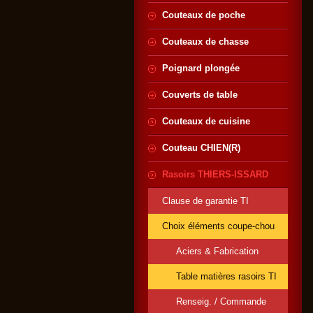
Couteaux de poche
Couteaux de chasse
Poignard plongée
Couverts de table
Couteaux de cuisine
Couteau CHIEN(R)
Rasoirs THIERS-ISSARD
Clause de garantie TI
Choix éléments coupe-chou
Aciers & Fabrication
Table matières rasoirs TI
Renseig. / Commande