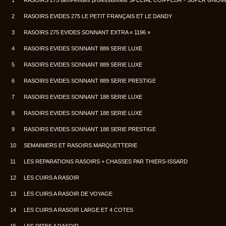
1
RASOIRS 275 demi-évidés professionnels SPECIAL COIFFEUR - SUPER GNOM
2
RASOIRS EVIDES 275 LE PETIT FRANÇAIS ET LE DANDY
3
RASOIRS 275 EVIDES SONNANT EXTRA « 1196 »
4
RASOIRS EVIDES SONNANT 889 SERIE LUXE
5
RASOIRS EVIDES SONNANT 889 SERIE LUXE
6
RASOIRS EVIDES SONNANT 889 SERIE PRESTIGE
7
RASOIRS EVIDES SONNANT 188 SERIE LUXE
8
RASOIRS EVIDES SONNANT 188 SERIE LUXE
9
RASOIRS EVIDES SONNANT 188 SERIE PRESTIGE
10
SEMAINIERS ET RASOIRS MARQUETTERIE
11
LES REPARATIONS RASOIRS + CHASSES PAR THIERS-ISSARD
12
LES CUIRS A RASOIR
13
LES CUIRS A RASOIR DE VOYAGE
14
LES CUIRS A RASOIR LARGE ET 4 COTES