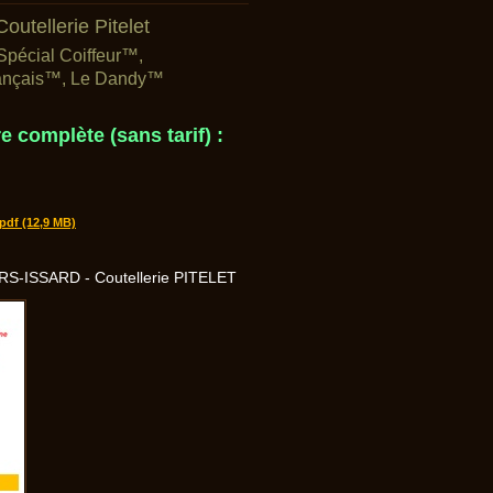
utellerie Pitelet
pécial Coiffeur™,
Français™, Le Dandy™
e complète (sans tarif) :
pdf (12,9 MB)
RS-ISSARD - Coutellerie PITELET