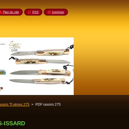
Plan du site
RSS
Imprimer
soirs TI séries 275
>
PDF rasoirs 275
RS-ISSARD