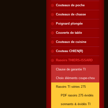
Couteaux de poche
Couteaux de chasse
Poignard plongée
Couverts de table
Couteaux de cuisine
Couteau CHIEN(R)
Rasoirs THIERS-ISSARD
Clause de garantie TI
Choix éléments coupe-chou
Rasoirs TI séries 275
PDF rasoirs 275 évidés
sonnants & évidés TI