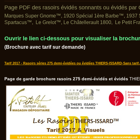
Page PDF des rasoirs évidés sonnants ou évidés par Co
Marques Super Gnome™, 1920 Spécial 1ère Barbe™, 1937 S
Spartacus™, Le Grelot™, Le Châtellerault 1800, Le Petit 
Ouvrir le lien ci-dessous pour visualiser la brochur
(Brochure avec tarif sur demande)
Tarif 2017 - Rasoirs séries 275 demi-évidées ou évidées THIERS-ISSARD-Sans tarif.
Page de garde brochure rasoirs 275 demi-évidés et évidés
THIE