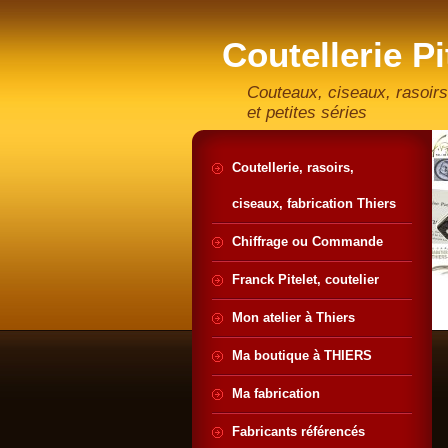
Coutellerie Pi
artisan coute
Couteaux, ciseaux, rasoirs
et petites séries
Coutellerie, rasoirs,
ciseaux, fabrication Thiers
Chiffrage ou Commande
Franck Pitelet, coutelier
Mon atelier à Thiers
Ma boutique à THIERS
Ma fabrication
Fabricants référencés