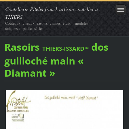
Coutellerie Pitelet franck artisan coutelier à
THIERS
Couteaux, ciseaux, rasoirs, cannes, étuis... modèles
uniques et petites séries
Rasoirs
dos
THIERS-ISSARD™
guilloché main «
Diamant »