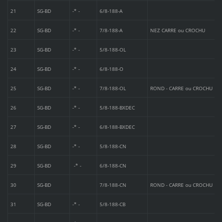
21
SG-BD
-* -
6/8-188-A
22
SG-BD
-* -
7/8-188-A
NEZ CARRE ou CROCHU
23
SG-BD
-* -
5/8-188-OL
24
SG-BD
-* -
6/8-188-O
25
SG-BD
-* -
7/8-188-OL
ROND - CARRE ou CROCHU
26
SG-BD
-* -
5/8-188-BXDEC
27
SG-BD
-* -
6/8-188-BXDEC
28
SG-BD
-* -
5/8-188-CN
29
SG-BD
-* -
6/8-188-CN
30
SG-BD
7/8-188-CN
ROND - CARRE ou CROCHU
31
SG-BD
-* -
5/8-188-CB