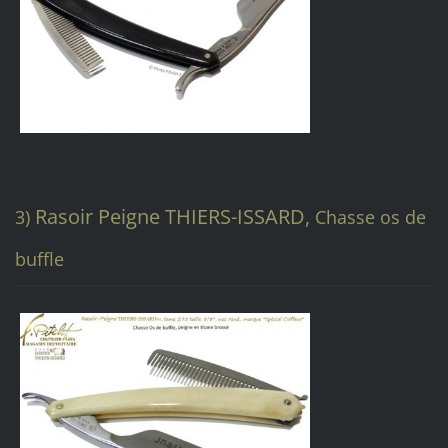
Rasoir Peigne THIERS-ISSARD,
3)
Chasse os de
buffle