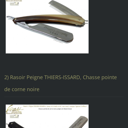
2)
Rasoir Peigne THIERS-ISSARD,
Chasse pointe
de corne noire