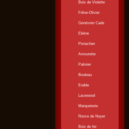
Bois de Violette
Frêne-Olivier
Genévrier Cade
Ebène
Pistachier
Amourette
Palmier
Bouleau
Erable
Lacewood
Marqueterie
Ronce de Noyer
Bois de fer