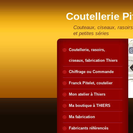
Coutellerie Pi
artisan coute
Couteaux, ciseaux, rasoirs
et petites séries
Coutellerie, rasoirs,
ciseaux, fabrication Thiers
Chiffrage ou Commande
Franck Pitelet, coutelier
Mon atelier à Thiers
Ma boutique à THIERS
Ma fabrication
Fabricants référencés