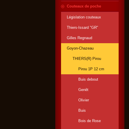
Couteaux de poche
Législation couteaux
Thiers-Issard "GR"
Gilles Regnaud
Goyon-Chazeau
THIERS(R) Pirou
Pirou 1P 12 cm
Buis debout
Genêt
Olivier
Buis
Bois de Rose