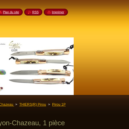
Plan du site
RSS
Imprimer
Chazeau
>
THIERS(R) Pirou
>
Pirou 1P
yon-Chazeau, 1 pièce