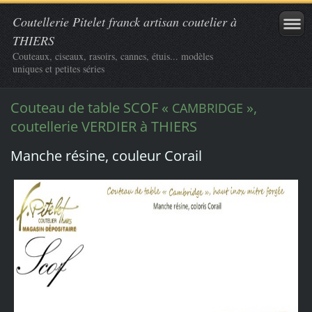
Coutellerie Pitelet franck artisan coutelier à
THIERS
Couteaux, ciseaux, rasoirs, cannes, étuis... modèles
uniques et petites séries
Couteau de table SCOF «
»,
CAMBRIDGE
coutellerie VERDIER à THIERS
Manche résine, couleur Corail