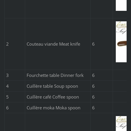
2
Couteau viande Meat knife
6
3
Fourchette table Dinner fork
6
4
Cuillère table Soup spoon
6
5
Cuillère café Coffee spoon
6
6
Cuillère moka Moka spoon
6