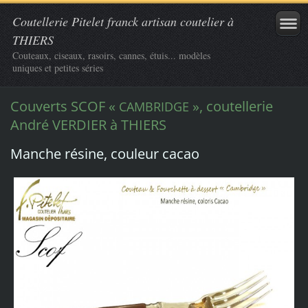
Coutellerie Pitelet franck artisan coutelier à
THIERS
Couteaux, ciseaux, rasoirs, cannes, étuis... modèles
uniques et petites séries
Couverts SCOF «
», coutellerie
CAMBRIDGE
André VERDIER à THIERS
Manche résine, couleur cacao