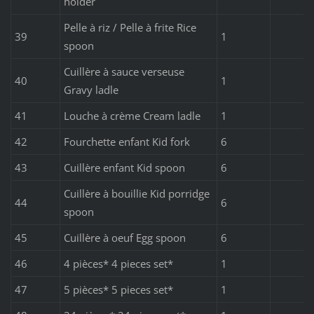
holder
Pelle à riz / Pelle à frite Rice
39
1
spoon
Cuillère à sauce verseuse
40
1
Gravy ladle
41
Louche à crème Cream ladle
1
42
Fourchette enfant Kid fork
6
43
Cuillère enfant Kid spoon
6
Cuillère à bouillie Kid porridge
44
6
spoon
45
Cuillère à oeuf Egg spoon
6
46
4 pièces* 4 pieces set*
1
47
5 pièces* 5 pieces set*
1