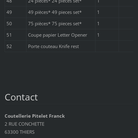
48
24 pièces* 24 pieces set*
1
49
49 pièces* 49 pieces set*
1
50
75 pièces* 75 pieces set*
1
51
Coupe papier Letter Opener
1
52
Porte couteau Knife rest
Contact
Coutellerie Pitelet Franck
2 RUE CONCHETTE
63300 THIERS