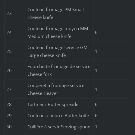
Couteau fromage PM Small
23
cheese knife
Couteau fromage moyen MM
24
6
Medium cheese knife
Couteau fromage service GM
25
1
Large cheese knife
Fourchette fromage de service
26
1
Cheese fork
Couperet à fromage service
27
1
Cheese cleaver
28
Tartineur Butter spreader
6
29
Couteau à beurre Butter knife
6
30
Cuillère à servir Serving spoon
1