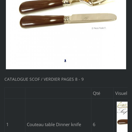
CATALOGUE SCOF / VERDIER PAGES 8 - 9
Qté
Visuel
1
Couteau table Dinner knife
6