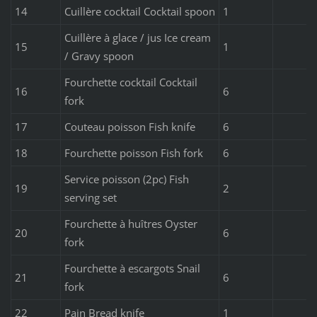
14
Cuillère cocktail Cocktail spoon
1
Cuillère à glace / jus Ice cream
15
1
/ Gravy spoon
Fourchette cocktail Cocktail
16
6
fork
17
Couteau poisson Fish knife
6
18
Fourchette poisson Fish fork
6
Service poisson (2pc) Fish
19
2
serving set
Fourchette à huîtres Oyster
20
6
fork
Fourchette à escargots Snail
21
6
fork
22
Pain Bread knife
1