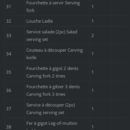
Fourchette à servir Serving
31
1
fork
32
Louche Ladle
1
Service salade (2pc) Salad
33
2
serving set
Couteau à découper Carving
34
1
knife
Fourchette à gigot 2 dents
35
1
Carving fork 2 tines
Fourchette à gibier 3 dents
36
1
Carving fork 3 tines
Service à découper (2pc)
37
1
Carving serving set
Fer à gigot Leg-of-mutton
38
1