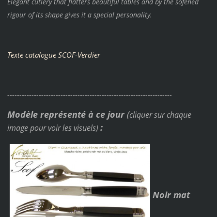
Elegant cutlery that flatters beautiful tables and by the sofened
rigour of its shape gives it a special personality.
Texte catalogue SCOF-Verdier
--------------------------------------------------------------------
Modèle représenté à ce jour
(
cliquer sur chaque
:
image pour voir les visuels)
Noir mat