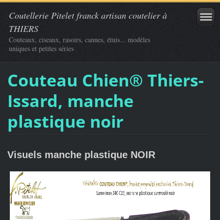
Coutellerie Pitelet franck artisan coutelier à
THIERS
Couteaux, ciseaux, rasoirs, cannes, étuis... modèles
uniques et petites séries
Couteau Chien® Thiers-
Issard, manche
plastique noir
Visuels manche plastique NOIR