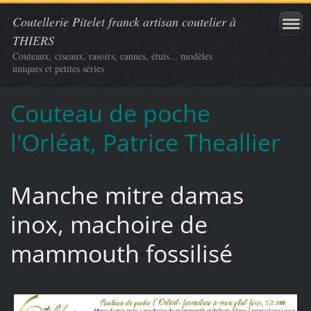
Coutellerie Pitelet franck artisan coutelier à
THIERS
Couteaux, ciseaux, rasoirs, cannes, étuis... modèles
uniques et petites séries
Couteau de poche
l'Orléat, Patrice Theallier
Manche mitre damas
inox, machoire de
mammouth fossilisé