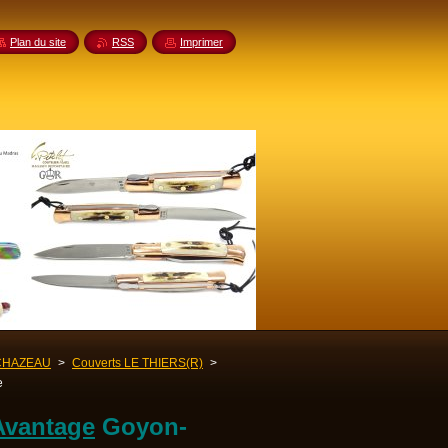
Plan du site
RSS
Imprimer
CHAZEAU
>
Couverts LE THIERS(R)
>
e
Avantage
Goyon-