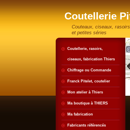
Coutellerie Pi
artisan coute
Couteaux, ciseaux, rasoirs
et petites séries
Coutellerie, rasoirs,
ciseaux, fabrication Thiers
Chiffrage ou Commande
Franck Pitelet, coutelier
Mon atelier à Thiers
Ma boutique à THIERS
Ma fabrication
Fabricants référencés