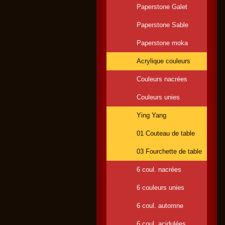
Paperstone Galet
Paperstone Sable
Paperstone moka
Acrylique couleurs
Couleurs nacrées
Couleurs unies
Ying Yang
01 Couteau de table
03 Fourchette de table
6 coul. nacrées
6 couleurs unies
6 coul. automne
6 coul. acidulées