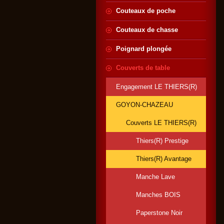
Couteaux de poche
Couteaux de chasse
Poignard plongée
Couverts de table
Engagement LE THIERS(R)
GOYON-CHAZEAU
Couverts LE THIERS(R)
Thiers(R) Prestige
Thiers(R) Avantage
Manche Lave
Manches BOIS
Paperstone Noir