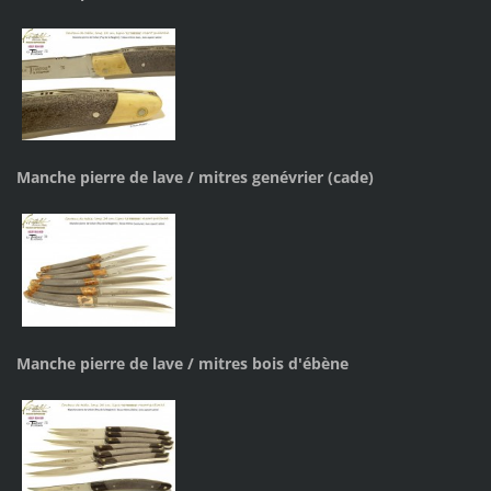
Manche pierre de lave / mitres genévrier (cade)
Manche pierre de lave / mitres bois d'ébène