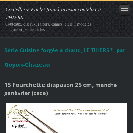
Coutellerie Pitelet franck artisan coutelier à
THIERS
Couteaux, ciseaux, rasoirs, cannes, étuis... modèles
uniques et petites séries
Série Cuisine forgée à chaud,
LE THIERS®
par
Goyon-Chazeau
15 Fourchette diapason 25 cm,
manche
genévrier (cade)