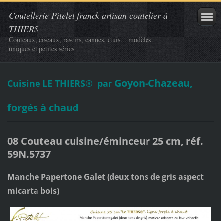
Coutellerie Pitelet franck artisan coutelier à
THIERS
Couteaux, ciseaux, rasoirs, cannes, étuis... modèles
uniques et petites séries
Goyon-Chazeau,
Cuisine
LE THIERS®
par
forgés à chaud
08 Couteau cuisine/éminceur 25 cm, réf.
59N.5737
Manche Papertone Galet (deux tons de gris aspect
micarta bois)