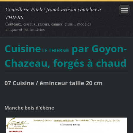
Coutellerie Pitelet franck artisan coutelier à
THIERS
Couteaux, ciseaux, rasoirs, cannes, étuis... modèles
uniques et petites séries
Cuisine
par Goyon-
LE THIERS®
Chazeau, forgés à chaud
07 Cuisine / éminceur taille 20 cm
Manche bois d'ébène