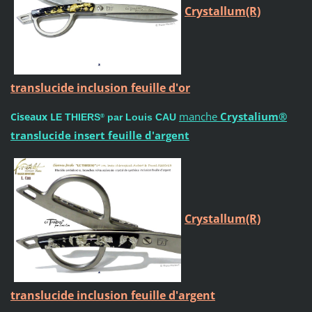
Crystallum(R)
translucide inclusion feuille d'or
manche
Crystalium®
Ciseaux L
E THIERS
par Louis CAU
®
translucide insert feuille d'argent
Crystallum(R)
translucide inclusion feuille d'argent