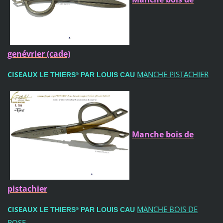
genévrier (cade)
MANCHE PISTACHIER
CISEAUX
LE THIERS
PAR LOUIS CAU
®
Manche bois de
pistachier
MANCHE BOIS DE
CISEAUX
LE THIERS
PAR LOUIS CAU
®
ROSE