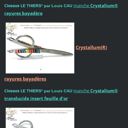
manche
Crystalium®
Ciseaux L
E THIERS
par Louis CAU
®
rayures bayadère
Crystallum(R)
rayures bayadères
manche
Crystalium®
Ciseaux L
E THIERS
par Louis CAU
®
translucide insert feuille d'or