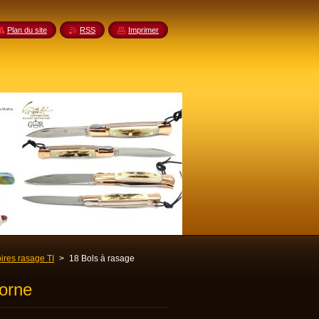
Plan du site
RSS
Imprimer
ires rasage TI
>
18 Bols à rasage
corne