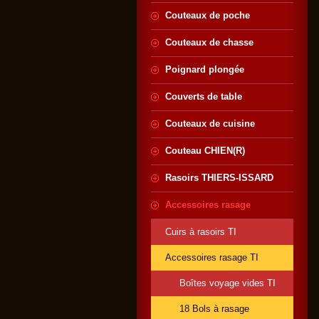
Couteaux de poche
Couteaux de chasse
Poignard plongée
Couverts de table
Couteaux de cuisine
Couteau CHIEN(R)
Rasoirs THIERS-ISSARD
Accessoires rasage
Cuirs à rasoirs TI
Accessoires rasage TI
Boîtes voyage vides TI
18 Bols à rasage