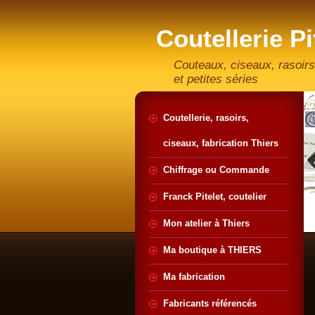
Coutellerie Pi
artisan coute
Couteaux, ciseaux, rasoirs
et petites séries
Coutellerie, rasoirs,
ciseaux, fabrication Thiers
Chiffrage ou Commande
Franck Pitelet, coutelier
Mon atelier à Thiers
Ma boutique à THIERS
Ma fabrication
Fabricants référencés