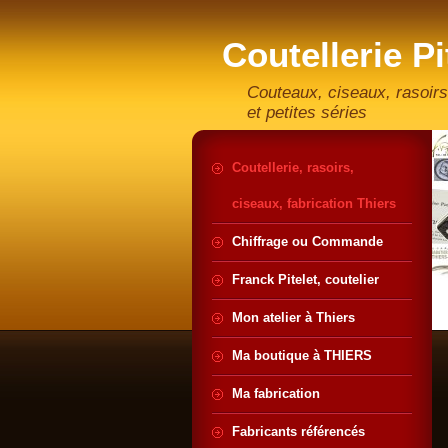
Coutellerie Pi
artisan coute
Couteaux, ciseaux, rasoirs
et petites séries
Coutellerie, rasoirs,
ciseaux, fabrication Thiers
Chiffrage ou Commande
Franck Pitelet, coutelier
Mon atelier à Thiers
Ma boutique à THIERS
Ma fabrication
Fabricants référencés