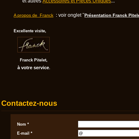
et autres
Accessoires et Pièces Uniques
...
: voir onglet "
A propos de Franck
Présentation Franck Pitel
Excellente visite,
Franck Pitelet,
à votre service
.
Contactez-nous
Nom *
E-mail *